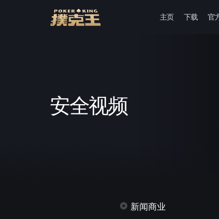
主页
下载
官
跳
至
正
文
安全视频
新闻商业