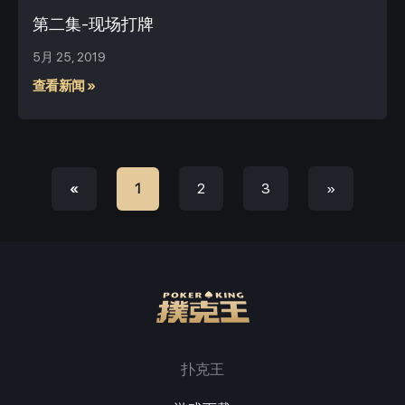
第二集-现场打牌
5月 25, 2019
查看新闻 »
2
3
»
«
1
扑克王