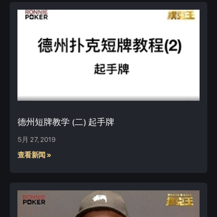
德州短牌教学 (二) 起手牌
5月 27, 2019
查看新闻 »