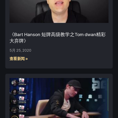
《Bart Hanson 短牌高级教学之Tom dwan精彩
大弃牌》
5月 25, 2020
查看新闻 »