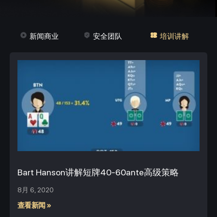
新闻商业
安全团队
培训讲解
Bart Hanson讲解短牌40-60ante高级策略
8月 6, 2020
查看新闻 »