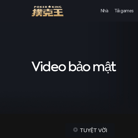
Nhà
Tải games
Skip
to
content
Video bảo mật
TUYỆT VỜI