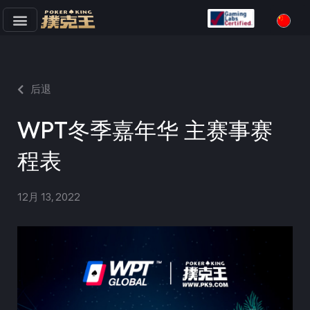
跳
至
正
文
后退
WPT冬季嘉年华 主赛事赛
程表
12月 13, 2022