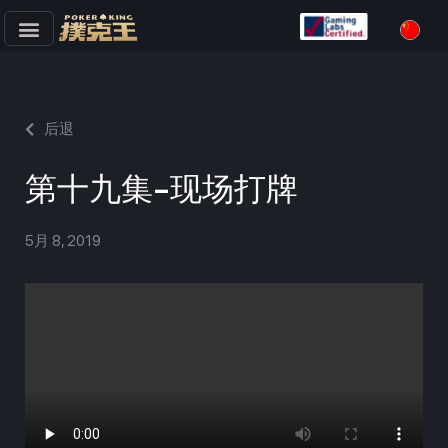
跳
至
正
文
后退
第十九集-现场打牌
5月 8, 2019